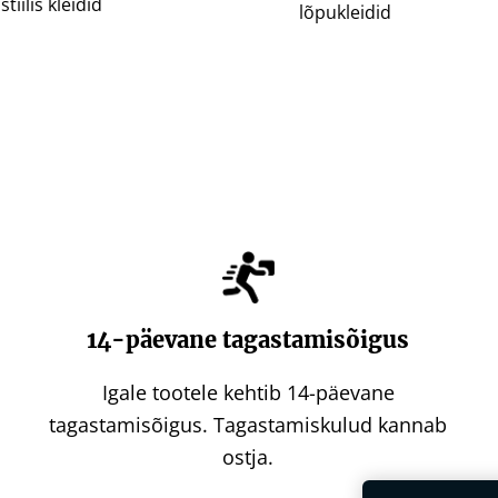
stiilis kleidid
lõpukleidid
14-päevane tagastamisõigus
Igale tootele kehtib 14-päevane
tagastamisõigus. Tagastamiskulud kannab
ostja.