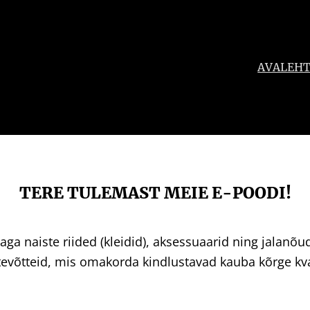
AVALEH
TERE TULEMAST MEIE E-POODI!
aga naiste riided (kleidid), aksessuaarid ning jalanõu
võtteid, mis omakorda kindlustavad kauba kõrge kval