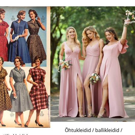
Õhtukleidid / ballikleidid /