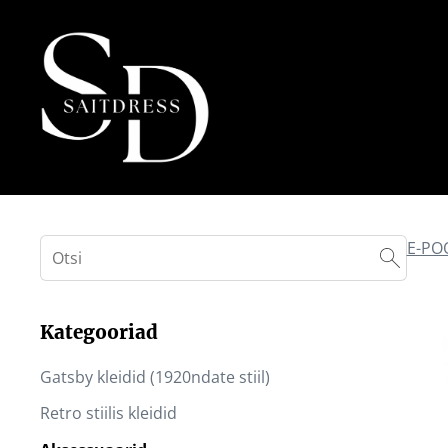
E-PO
Kategooriad
Gatsby kleidid (1920ndate stiil)
Retro stiilis kleidid