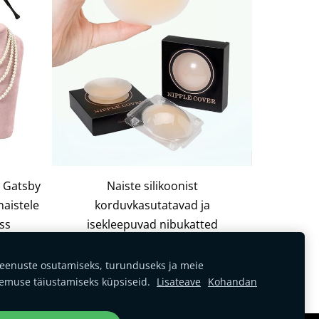
e Gatsby
Naiste silikoonist
aistele
korduvkasutatavad ja
ess
isekleepuvad nibukatted
€10,00
eenuste osutamiseks, turunduseks ja meie
emuse täiustamiseks küpsiseid.
Lisateave
Kohandan