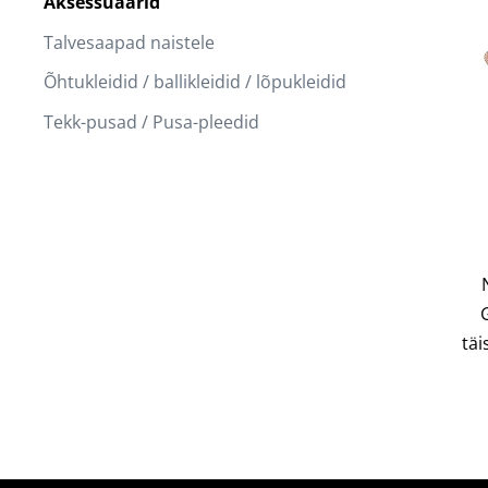
Aksessuaarid
Talvesaapad naistele
Õhtukleidid / ballikleidid / lõpukleidid
Tekk-pusad / Pusa-pleedid
täi