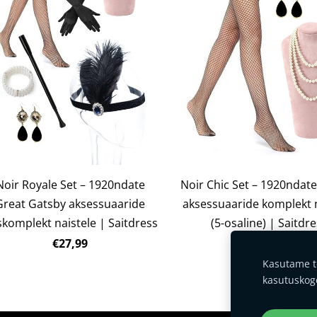
Noir Royale Set – 1920ndate
Noir Chic Set – 1920ndat
Great Gatsby aksessuaaride
aksessuaaride komplekt n
skomplekt naistele | Saitdress
(5-osaline) | Saitdr
€27,99
€19,99
Kasutame t
kasutuskog