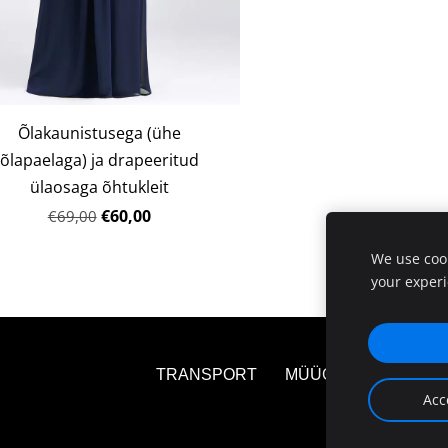
Õlakaunistusega (ühe
õlapaelaga) ja drapeeritud
ülaosaga õhtukleit
€60,00
€69,00
We use cook
your exper
TRANSPORT
MÜÜGITINGIMUSED
Acc