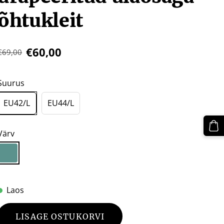
õhtukleit
€60,00
€69,00
Suurus
EU42/L
EU44/L
Värv
Laos
LISAGE OSTUKORVI