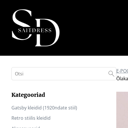
E-PO
Õlaka
Kategooriad
Gatsby kleidid (1920ndate stiil)
Retro stiilis kleidid