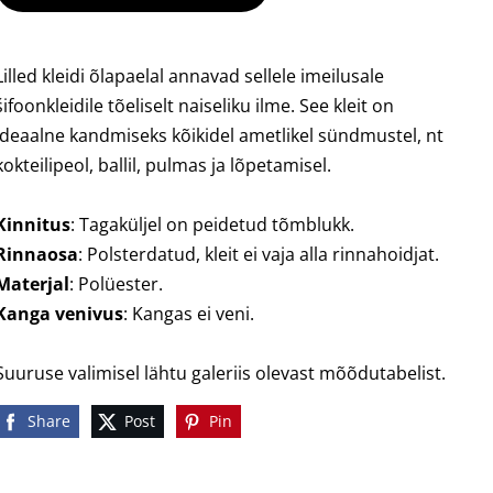
Lilled kleidi õlapaelal annavad sellele imeilusale
šifoonkleidile tõeliselt naiseliku ilme. See kleit on
ideaalne kandmiseks kõikidel ametlikel sündmustel, nt
kokteilipeol, ballil, pulmas ja lõpetamisel.
Kinnitus
: Tagaküljel on peidetud tõmblukk.
Rinnaosa
: Polsterdatud, kleit ei vaja alla rinnahoidjat.
Materjal
: Polüester.
Kanga venivus
: Kangas ei veni.
Suuruse valimisel lähtu galeriis olevast mõõdutabelist.
Share
Post
Pin