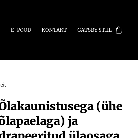
T
E-POOD
KONTAKT
GATSBY STIIL
eit
Õlakaunistusega (ühe
õlapaelaga) ja
drapeeritud ülaosaga