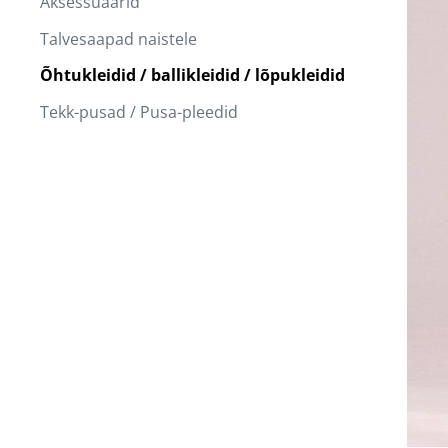
Aksessuaarid
Talvesaapad naistele
Õhtukleidid / ballikleidid / lõpukleidid
Tekk-pusad / Pusa-pleedid