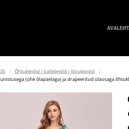
AVALEH
OD
Õhtukleidid / ballikleidid / lõpukleidid
unistusega (ühe õlapaelaga) ja drapeeritud ülaosaga õhtukl