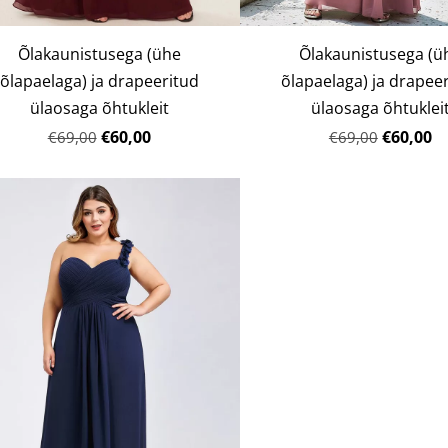
Õlakaunistusega (ühe
Õlakaunistusega (ü
õlapaelaga) ja drapeeritud
õlapaelaga) ja drapee
ülaosaga õhtukleit
ülaosaga õhtuklei
€60,00
€60,00
€69,00
€69,00