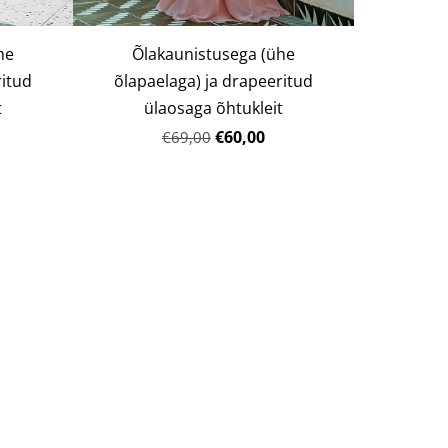
he
Õlakaunistusega (ühe
ritud
õlapaelaga) ja drapeeritud
t
ülaosaga õhtukleit
€60,00
€69,00