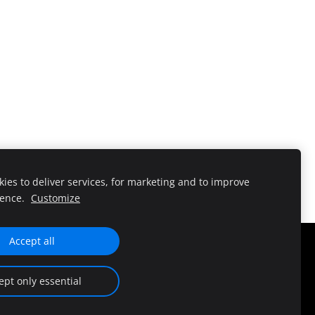
ies to deliver services, for marketing and to improve
ience.
Customize
Accept all
KONTAKT
PRIVAATSUSPOLIITIKA
KÜPSISED
ept only essential