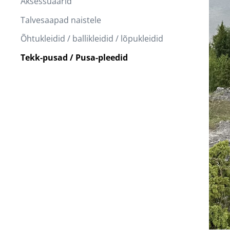
Aksessuaarid
Talvesaapad naistele
Õhtukleidid / ballikleidid / lõpukleidid
Tekk-pusad / Pusa-pleedid