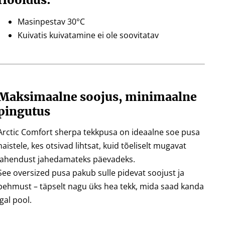
Masinpestav 30°C
Kuivatis kuivatamine ei ole soovitatav
Maksimaalne soojus, minimaalne
pingutus
Arctic Comfort sherpa tekkpusa
on ideaalne
soe pusa
naistele
, kes otsivad lihtsat, kuid tõeliselt mugavat
lahendust jahedamateks päevadeks.
See
oversized pusa
pakub sulle pidevat soojust ja
pehmust – täpselt nagu üks hea tekk, mida saad kanda
igal pool.