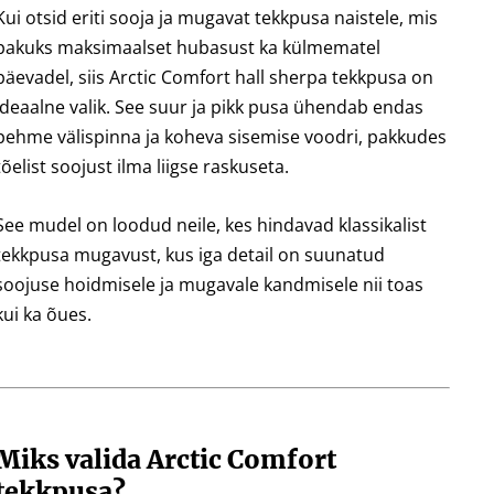
Kui otsid
eriti sooja ja mugavat tekkpusa naistele
, mis
pakuks maksimaalset hubasust ka külmematel
päevadel, siis
Arctic Comfort hall sherpa tekkpusa
on
ideaalne valik. See
suur ja pikk pusa
ühendab endas
pehme välispinna ja koheva sisemise voodri, pakkudes
tõelist soojust ilma liigse raskuseta.
See mudel on loodud neile, kes hindavad
klassikalist
tekkpusa mugavust
, kus iga detail on suunatud
soojuse hoidmisele ja mugavale kandmisele nii toas
kui ka õues.
Miks valida Arctic Comfort
tekkpusa?