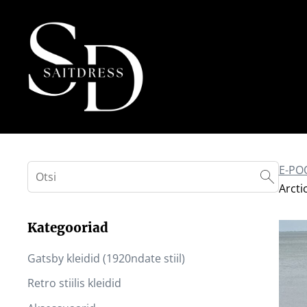
E-PO
Arcti
Kategooriad
Gatsby kleidid (1920ndate stiil)
Retro stiilis kleidid