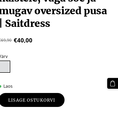
mugav oversized pusa
| Saitdress
€40,00
€69,90
Värv
Laos
LISAGE OSTUKORVI