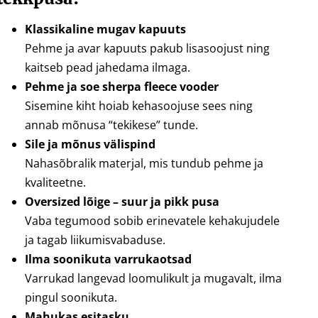
Klassikaline mugav kapuuts
Pehme ja avar kapuuts pakub lisasoojust ning
kaitseb pead jahedama ilmaga.
Pehme ja soe sherpa fleece vooder
Sisemine kiht hoiab kehasoojuse sees ning
annab mõnusa “tekikese” tunde.
Sile ja mõnus välispind
Nahasõbralik materjal, mis tundub pehme ja
kvaliteetne.
Oversized lõige – suur ja pikk pusa
Vaba tegumood sobib erinevatele kehakujudele
ja tagab liikumisvabaduse.
Ilma soonikuta varrukaotsad
Varrukad langevad loomulikult ja mugavalt, ilma
pingul soonikuta.
Mahukas esitasku