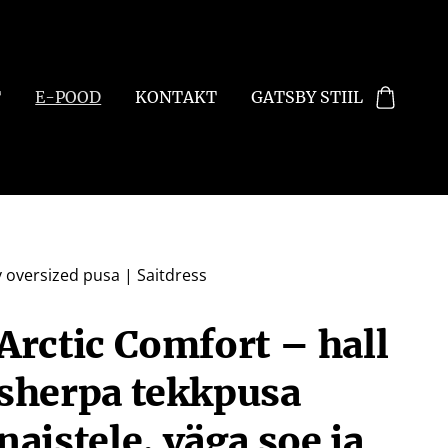
T
E-POOD
KONTAKT
GATSBY STIIL
v oversized pusa | Saitdress
Arctic Comfort – hall
sherpa tekkpusa
naistele, väga soe ja