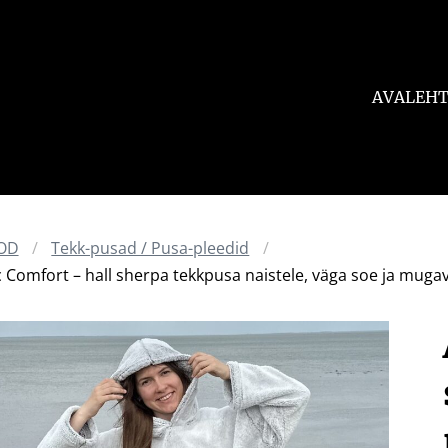
AVALEH
OD
Tekk-pusad / Pusa-pleedid
c Comfort – hall sherpa tekkpusa naistele, väga soe ja muga