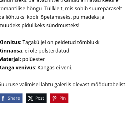
kandmiseks. Säravad littertikandid annavad kleidile
romantilise hõngu. Tüllkleit, mis sobib suurepäraselt
balliõhtuks, kooli lõpetamiseks, pulmadeks ja
muudeks pidulikeks sündmusteks!
Kinnitus
: Tagaküljel on peidetud tõmblukk
Rinnaosa
: ei ole polsterdatud
Materjal
: polüester
Kanga venivus
: Kangas ei veni.
Suuruse valimisel lähtu galeriis olevast mõõdutabelist.
Share
Post
Pin