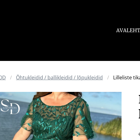
AVALEH
OD
Õhtukleidid / ballikleidid / lõpukleidid
Lilleliste ti