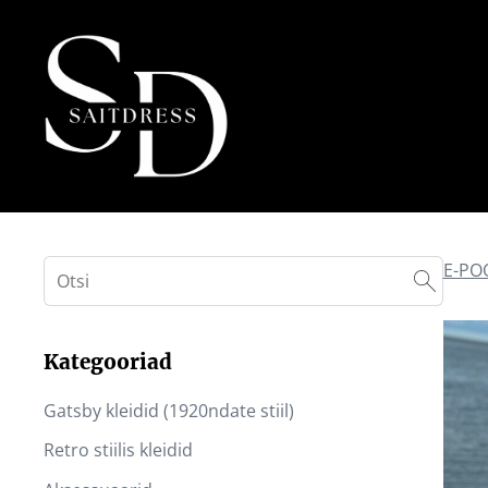
E-PO
Kategooriad
Gatsby kleidid (1920ndate stiil)
Retro stiilis kleidid