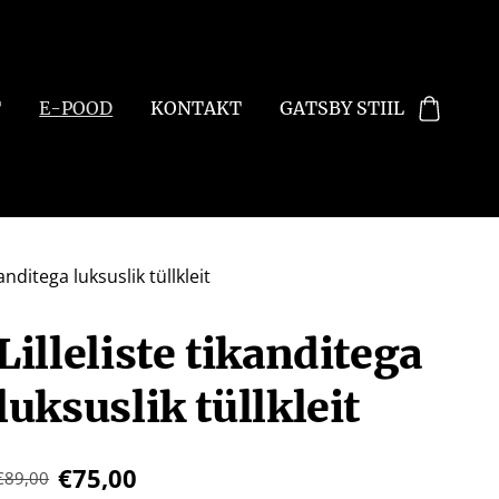
T
E-POOD
KONTAKT
GATSBY STIIL
kanditega luksuslik tüllkleit
Lilleliste tikanditega
luksuslik tüllkleit
€75,00
€89,00