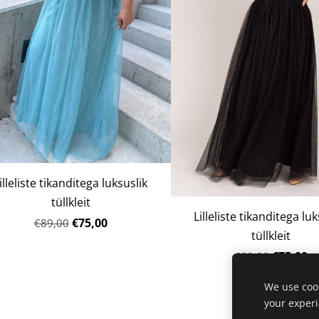
illeliste tikanditega luksuslik
tüllkleit
Lilleliste tikanditega luk
€75,00
€89,00
tüllkleit
€75,00
€89,00
We use cook
your exper