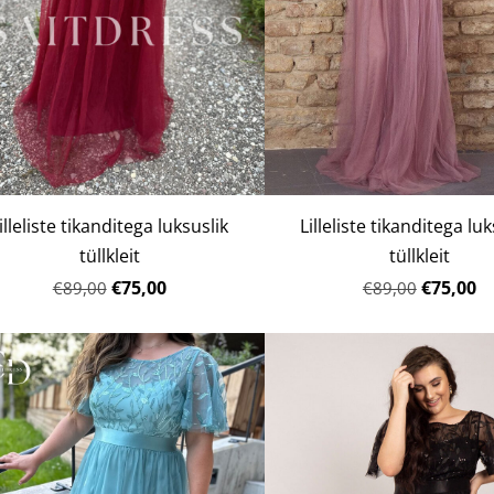
illeliste tikanditega luksuslik
Lilleliste tikanditega luk
tüllkleit
tüllkleit
€75,00
€75,00
€89,00
€89,00