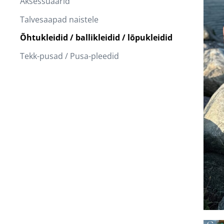
Aksessuaarid
Talvesaapad naistele
Õhtukleidid / ballikleidid / lõpukleidid
Tekk-pusad / Pusa-pleedid