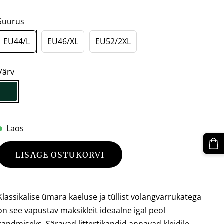
Suurus
EU44/L
EU46/XL
EU52/2XL
Värv
Laos
LISAGE OSTUKORVI
Klassikalise ümara kaeluse ja tüllist volangvarrukatega
on see vapustav maksikleit ideaalne igal peol