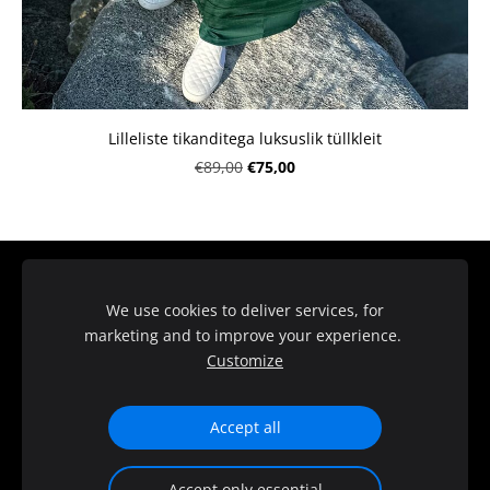
Lilleliste tikanditega luksuslik tüllkleit
€75,00
€89,00
TRANSPORT
MÜÜGITINGIMUSED
We use cookies to deliver services, for
KONTAKT
PRIVAATSUSPOLIITIKA
KÜPSISED
marketing and to improve your experience.
Customize
© 2026 - OÜ SAITDRESS | Kõik õigused kaitstud
Accept all
Accept only essential