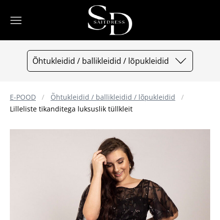
Õhtukleidid / ballikleidid / lõpukleidid
E-POOD
Õhtukleidid / ballikleidid / lõpukleidid
Lilleliste tikanditega luksuslik tüllkleit