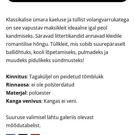
Klassikalise ümara kaeluse ja tüllist volangvarrukatega
on see vapustav maksikleit ideaalne igal peol
kandmiseks. Säravad littertikandid annavad kleidile
romantilise hõngu. Tüllkleit, mis sobib suurepäraselt
balliõhtuks, kooli lõpetamiseks, pulmadeks ja
muudeks pidulikeks sündmusteks!
Kinnitus
: Tagaküljel on peidetud tõmblukk
Rinnaosa
: ei ole polsterdatud
Materjal
: polüester
Kanga venivus
: Kangas ei veni.
Suuruse valimisel lähtu galeriis olevast
mõõdutabelist.